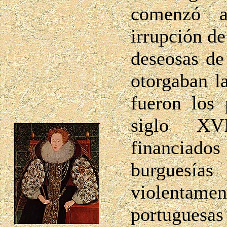
comenzó a
irrupción de
deseosas de 
otorgaban l
fueron los 
siglo XVI
financiados
burguesí
violentamen
portuguesas