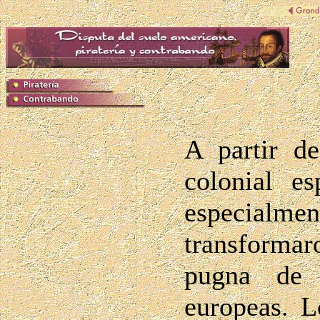
A partir d
colonial e
especialme
transformaro
pugna de 
europeas. L