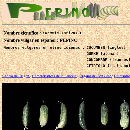
Nombre científico :
Cucumis sativus
L.
Nombre vulgar en español :
PEPINO
Nombres vulgares en otros idiomas :
CUCUMBER (inglés)
GURKE (alemán)
CONCOMBRE (francés
CETRIOLO (italiano
Centro de Origen
/
Características de la Especie
/
Organo de Consumo
/
Diversidad