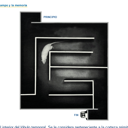
interior del lóbulo temporal. Se le considera perteneciente a la corteza primit