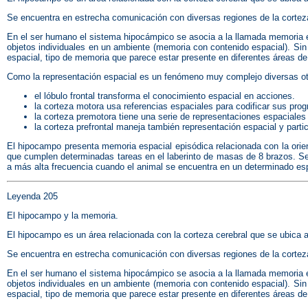
Se encuentra en estrecha comunicación con diversas regiones de la corteza c
En el ser humano el sistema hipocámpico se asocia a la llamada memoria e
objetos individuales en un ambiente (memoria con contenido espacial). Sin 
espacial, tipo de memoria que parece estar presente en diferentes áreas de 
Como la representación espacial es un fenómeno muy complejo diversas otr
el lóbulo frontal transforma el conocimiento espacial en acciones.
la corteza motora usa referencias espaciales para codificar sus pro
la corteza premotora tiene una serie de representaciones espaciales
la corteza prefrontal maneja también representación espacial y parti
El hipocampo presenta memoria espacial episódica relacionada con la orient
que cumplen determinadas tareas en el laberinto de masas de 8 brazos. Se 
a más alta frecuencia cuando el animal se encuentra en un determinado espa
Leyenda 205
El hipocampo y la memoria.
El hipocampo es un área relacionada con la corteza cerebral que se ubica al 
Se encuentra en estrecha comunicación con diversas regiones de la corteza c
En el ser humano el sistema hipocámpico se asocia a la llamada memoria e
objetos individuales en un ambiente (memoria con contenido espacial). Sin 
espacial, tipo de memoria que parece estar presente en diferentes áreas de 