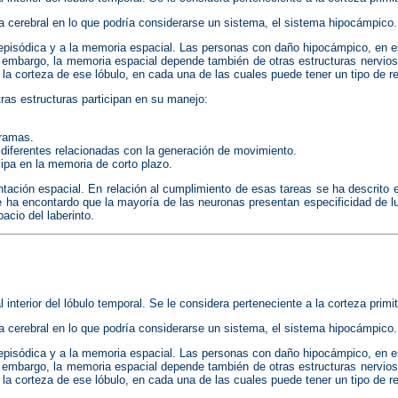
erebral en lo que podría considerarse un sistema, el sistema hipocámpico. En é
pisódica y a la memoria espacial. Las personas con daño hipocámpico, en e
embargo, la memoria espacial depende también de otras estructuras nerviosas
la corteza de ese lóbulo, en cada una de las cuales puede tener un tipo de re
as estructuras participan en su manejo:
gramas.
 diferentes relacionadas con la generación de movimiento.
cipa en la memoria de corto plazo.
ación espacial. En relación al cumplimiento de esas tareas se ha descrito e
ha encontardo que la mayoría de las neuronas presentan especificidad de lug
cio del laberinto.
interior del lóbulo temporal. Se le considera perteneciente a la corteza primit
erebral en lo que podría considerarse un sistema, el sistema hipocámpico. En é
pisódica y a la memoria espacial. Las personas con daño hipocámpico, en e
embargo, la memoria espacial depende también de otras estructuras nerviosas
la corteza de ese lóbulo, en cada una de las cuales puede tener un tipo de re