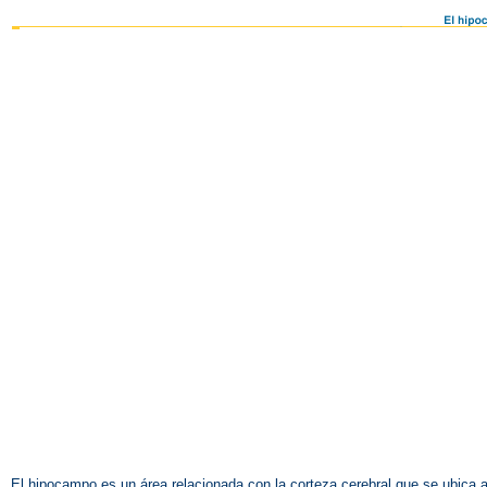
El hipocampo es un área relacionada con la corteza cerebral que se ubica al 