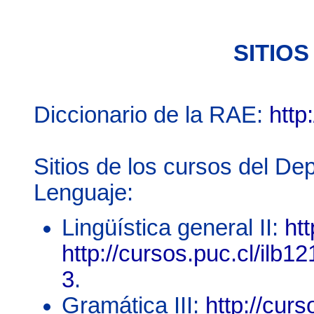
SITIOS
Diccionario de la RAE:
http
Sitios de los cursos del De
Lenguaje:
Lingüística general II:
htt
http://cursos.puc.cl/ilb1
3
.
Gramática III:
http://curs